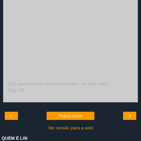
Olá, que bom que veio e comentou.. vá mas volte
! bjs LIN
‹
›
Página inicial
Ver versão para a web
QUEM É LIN