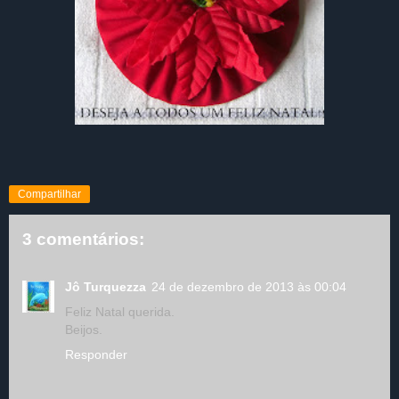
Compartilhar
3 comentários:
Jô Turquezza
24 de dezembro de 2013 às 00:04
Feliz Natal querida.
Beijos.
Responder