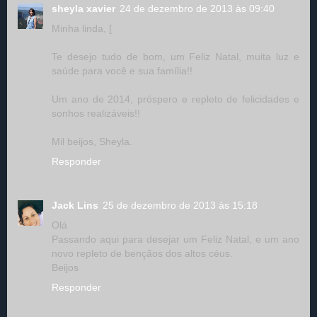
sheyla xavier
24 de dezembro de 2013 às 09:40
Minha linda, [
Te desejo tudo de bom, um Feliz Natal, muita luz e
saúde para você e sua família!!
Um ano de 2014, próspero e repleto de felicidades e
sonhos realizáveis!!
Mil beijos, Sheyla.
Responder
Jack Lins
25 de dezembro de 2013 às 15:18
Olá
Passando aqui para desejar um Feliz Natal, e um ano
novo repleto de bençãos dos altos céus.
Beijos
Responder